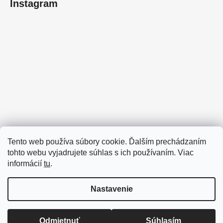
Instagram
Tento web používa súbory cookie. Ďalším prechádzaním
tohto webu vyjadrujete súhlas s ich používaním. Viac
informácií
tu
.
Sledovať na Instagrame
Nastavenie
Vytvoril Shoptet
Odmietnuť
Súhlasím
Copyright 2026
Neprepadni
. Všetky práva vyhradené.