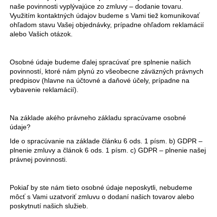
naše povinnosti vyplývajúce zo zmluvy – dodanie tovaru.
Využitím kontaktných údajov budeme s Vami tiež komunikovať
ohľadom stavu Vašej objednávky, prípadne ohľadom reklamácií
alebo Vašich otázok.
Osobné údaje budeme ďalej spracúvať pre splnenie našich
povinností, ktoré nám plynú zo všeobecne záväzných právnych
predpisov (hlavne na účtovné a daňové účely, prípadne na
vybavenie reklamácií).
Na základe akého právneho základu spracúvame osobné
údaje?
Ide o spracúvanie na základe článku 6 ods. 1 písm. b) GDPR –
plnenie zmluvy a článok 6 ods. 1 písm. c) GDPR – plnenie našej
právnej povinnosti.
Pokiaľ by ste nám tieto osobné údaje neposkytli, nebudeme
môcť s Vami uzatvoriť zmluvu o dodaní našich tovarov alebo
poskytnutí našich služieb.