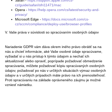
Safari -
https://support.apple.com/cs-
cz/guide/safari/sfri11471/mac
Opera -
https://help.opera.com/cs/latest/security-and-
privacy/
Microsoft Edge -
https://docs.microsoft.com/cs-
cz/sccm/compliance/deploy-use/browser-profiles
V. Vaše práva v súvislosti so spracúvaním osobných údajov
Nariadenie GDPR vám dáva okrem iného právo obrátiť sa na
nás a chcieť informácie, aké Vaše osobné údaje spracúvame,
vyžiadať si u nás prístup k týmto údajom a nechať ich
aktualizovať alebo opraviť, poprípade požadovať obmedzenie
spracúvania, môžete požadovať kópiu spracúvaných osobných
údajov, požadovať po nás v určitých situáciách výmaz osobných
údajov a v určitých prípadoch máte právo na ich prenositeľnosť.
Proti spracúvaniu na základe oprávneného záujmu je možné
vzniesť námietku.