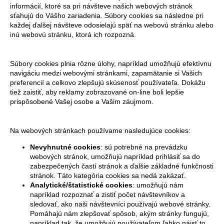
informácií, ktoré sa pri návšteve našich webových stránok
sťahujú do Vášho zariadenia. Súbory cookies sa následne pri
každej ďalšej návšteve odosielajú späť na webovú stránku alebo
inú webovú stránku, ktorá ich rozpozná.
Súbory cookies plnia rôzne úlohy, napríklad umožňujú efektívnu
navigáciu medzi webovými stránkami, zapamätanie si Vašich
preferencií a celkovo zlepšujú skúsenosť používateľa. Dokážu
tiež zaistiť, aby reklamy zobrazované on-line boli lepšie
prispôsobené Vašej osobe a Vašim záujmom.
Na webových stránkach používame nasledujúce cookies:
Nevyhnutné cookies
: sú potrebné na prevádzku
webových stránok, umožňujú napríklad prihlásiť sa do
zabezpečených častí stránok a ďalšie základné funkčnosti
stránok. Táto kategória cookies sa nedá zakázať.
Analytické/štatistické cookies
: umožňujú nám
napríklad rozpoznať a zistiť počet návštevníkov a
sledovať, ako naši návštevníci používajú webové stránky.
Pomáhajú nám zlepšovať spôsob, akým stránky fungujú,
napríklad tak, že umožňujú používateľom ľahko nájsť to,