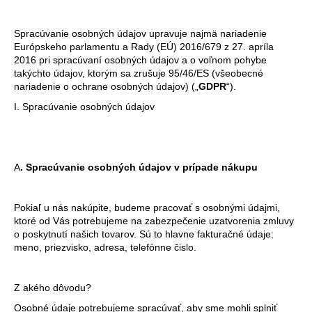
á
j
Spracúvanie osobných údajov upravuje najmä nariadenie
Európskeho parlamentu a Rady (EÚ) 2016/679 z 27. apríla
s
2016 pri spracúvaní osobných údajov a o voľnom pohybe
ť
takýchto údajov, ktorým sa zrušuje 95/46/ES (všeobecné
nariadenie o ochrane osobných údajov) („
GDPR
“).
?
I. Spracúvanie osobných údajov
HĽADAŤ
A
. Spracúvanie osobných údajov v prípade nákupu
Pokiaľ u nás nakúpite, budeme pracovať s osobnými údajmi,
ktoré od Vás potrebujeme na zabezpečenie uzatvorenia zmluvy
o poskytnutí našich tovarov. Sú to hlavne fakturačné údaje:
meno, priezvisko, adresa, telefónne čislo.
Z akého dôvodu?
Osobné údaje potrebujeme spracúvať, aby sme mohli splniť