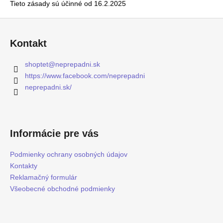
Tieto zásady sú účinné od 16.2.2025
Z
á
Kontakt
p
ä
shoptet
@
neprepadni.sk
t
https://www.facebook.com/neprepadni
i
neprepadni.sk/
e
Informácie pre vás
Podmienky ochrany osobných údajov
Kontakty
Reklamačný formulár
Všeobecné obchodné podmienky