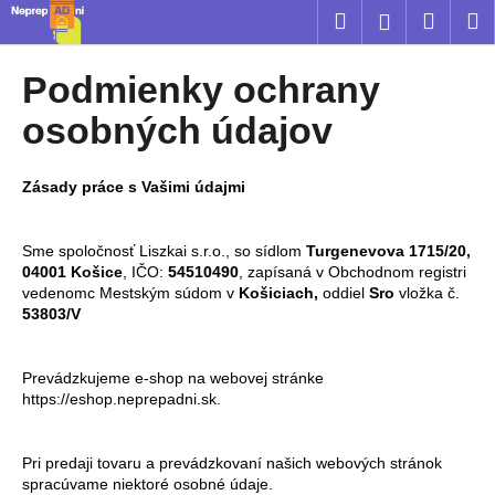
K
Prejsť
Hľadať
Náku
M
Prihláseni
na
o
obsah
Späť
Späť
košík
š
Podmienky ochrany
í
Č
osobných údajov
k
o
p
Zásady práce s Vašimi údajmi
o
t
Sme spoločnosť
Liszkai s.r.o., so sídlom
Turgenevova 1715/20,
r
04001 Košice
, IČO:
54510490
, zapísaná v Obchodnom registri
e
vedenomc Mestským súdom v
Košiciach,
oddiel
Sro
vložka č.
53803/V
b
u
j
Prevádzkujeme e-shop na webovej stránke
https://eshop.neprepadni.sk.
e
t
e
Pri predaji tovaru a prevádzkovaní našich webových stránok
spracúvame niektoré osobné údaje.
n