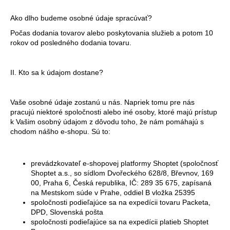
Ako dlho budeme osobné údaje spracúvať?
Počas dodania tovarov alebo poskytovania služieb a potom 10
rokov od posledného dodania tovaru.
II. Kto sa k údajom dostane?
Vaše osobné údaje zostanú u nás. Napriek tomu pre nás
pracujú niektoré spoločnosti alebo iné osoby, ktoré majú prístup
k Vašim osobný údajom z dôvodu toho, že nám pomáhajú s
chodom nášho e-shopu. Sú to:
prevádzkovateľ e-shopovej platformy Shoptet (spoločnosť
Shoptet a.s., so sídlom Dvořeckého 628/8, Břevnov, 169
00, Praha 6, Česká republika, IČ: 289 35 675, zapísaná
na Mestskom súde v Prahe, oddiel B vložka
25395
spoločnosti podieľajúce sa na expedícii tovaru Packeta,
DPD, Slovenská pošta
spoločnosti podieľajúce sa na expedícii platieb Shoptet