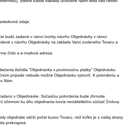
k internetu), žiadne ďalšie náklady účtované Nami teda nad rámec
asledovné údaje:
cie budú zadané v rámci tvorby návrhu Objednávky v rámci
vedené v návrhu Objednávky na základe Vami zvoleného Tovaru a
nne číslo a e-mailová adresa.
tlačenia tlačidla "Objednávka s povinnosťou platby" Objednávku
 opačnom prípade nebude možné Objednávku vytvoriť. K potvrdeniu a
amo Nám.
adanú v Objednávke. Súčasťou potvrdenia bude zhrnutie
í účinnom ku dňu objednania tvoria neoddeliteľnú súčasť Zmluvy.
dy objednáte väčší počet kusov Tovaru, než koľko je z našej strany
da prekvapivá.