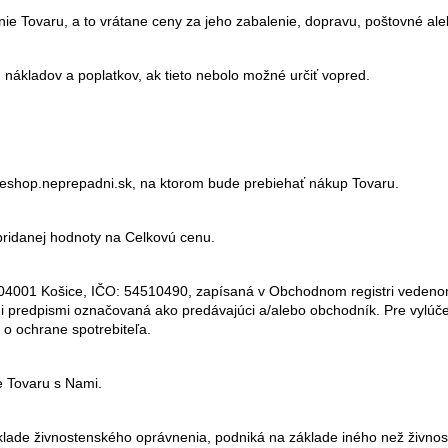
nie Tovaru, a to vrátane ceny za jeho zabalenie, dopravu, poštovné ale
nákladov a poplatkov, ak tieto nebolo možné určiť vopred.
eshop.neprepadni.sk, na ktorom bude prebiehať nákup Tovaru.
pridanej hodnoty na Celkovú cenu.
 04001 Košice, IČO: 54510490, zapísaná v Obchodnom registri vedenom
 predpismi označovaná ako predávajúci a/alebo obchodník. Pre vylúčen
o ochrane spotrebiteľa.
e Tovaru s Nami.
klade živnostenského oprávnenia, podniká na základe iného než živno