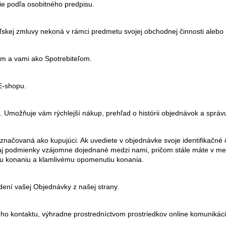
e podľa osobitného predpisu.
teľskej zmluvy nekoná v rámci predmetu svojej obchodnej činnosti alebo i
im a vami ako Spotrebiteľom.
 E-shopu.
e. Umožňuje vám rýchlejší nákup, prehľad o histórii objednávok a správ
čovaná ako kupujúci. Ak uvediete v objednávke svoje identifikačné čí
 aj podmienky vzájomne dojednané medzi nami, pričom stále máte v me
u konaniu a klamlivému opomenutiu konania.
ení vašej Objednávky z našej strany.
ho kontaktu, výhradne prostredníctvom prostriedkov online komunikáci