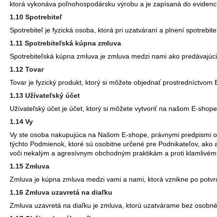
ktorá vykonáva poľnohospodársku výrobu a je zapísaná do evidenci
1.10 Spotrebiteľ
Spotrebiteľ je fyzická osoba, ktorá pri uzatváraní a plnení spotrebi
1.11 Spotrebiteľská kúpna zmluva
Spotrebiteľská kúpna zmluva je zmluva medzi nami ako predávajúc
1.12 Tovar
Tovar je fyzický produkt, ktorý si môžete objednať prostredníctvom
1.13 Užívateľský účet
Užívateľský účet je účet, ktorý si môžete vytvoriť na našom E-shop
1.14 Vy
Vy ste osoba nakupujúca na Našom E-shope, právnymi predpismi ozna
týchto Podmienok, ktoré sú osobitne určené pre Podnikateľov, ako
voči nekalým a agresívnym obchodným praktikám a proti klamlivém
1.15 Zmluva
Zmluva je kúpna zmluva medzi vami a nami, ktorá vznikne po potvrd
1.16 Zmluva uzavretá na diaľku
Zmluva uzavretá na diaľku je zmluva, ktorú uzatvárame bez osobné