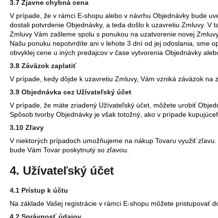
3.7 Zjavne chybná cena
V prípade, že v rámci E-shopu alebo v návrhu Objednávky bude uve
dostali potvrdenie Objednávky, a teda došlo k uzavretiu Zmluvy. V
Zmluvy Vám zašleme spolu s ponukou na uzatvorenie novej Zmluvy v
Našu ponuku nepotvrdíte ani v lehote 3 dní od jej odoslania, sme
obvyklej cene u iných predajcov v čase vytvorenia Objednávky aleb
3.8 Záväzok zaplatiť
V prípade, kedy dôjde k uzavretiu Zmluvy, Vám vzniká záväzok na z
3.9 Objednávka cez Užívateľský účet
V prípade, že máte zriadený Užívateľský účet, môžete urobiť Objed
Spôsob tvorby Objednávky je však totožný, ako v prípade kupujúceh
3.10 Zľavy
V niektorých prípadoch umožňujeme na nákup Tovaru využiť zľavu. Pr
bude Vám Tovar poskytnutý so zľavou.
4. Užívateľský účet
4.1 Prístup k účtu
Na základe Vašej registrácie v rámci E-shopu môžete pristupovať d
4.2 Správnosť údajov