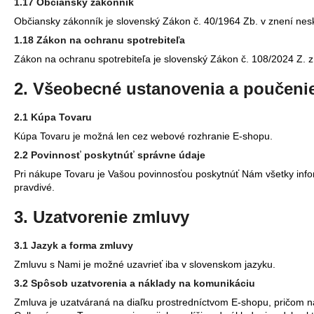
1.17 Občiansky zákonník
Občiansky zákonník je slovenský Zákon č. 40/1964 Zb. v znení nes
1.18 Zákon na ochranu spotrebiteľa
Zákon na ochranu spotrebiteľa je slovenský Zákon č. 108/2024 Z. z
2. Všeobecné ustanovenia a poučeni
2.1 Kúpa Tovaru
Kúpa Tovaru je možná len cez webové rozhranie E-shopu.
2.2 Povinnosť poskytnúť správne údaje
Pri nákupe Tovaru je Vašou povinnosťou poskytnúť Nám všetky infor
pravdivé.
3. Uzatvorenie zmluvy
3.1 Jazyk a forma zmluvy
Zmluvu s Nami je možné uzavrieť iba v slovenskom jazyku.
3.2 Spôsob uzatvorenia a náklady na komunikáciu
Zmluva je uzatváraná na diaľku prostredníctvom E-shopu, pričom nák