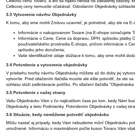
Celkovú cenu Tovaru, a ani sa nijako nelíšia od základnej sadzby, 
Celkovej ceny nemusíte očakávať. Odoslaním Objednávky súhlasíte 
3.3 Vytvorenie návrhu Objednávky
K tomu, aby sme mohli Zmluvu uzavrieť, je potrebné, aby ste na E-
Informácie o nakupovanom Tovare (na E-shope označujete Tov
Informácie o Cene, Cene za dopravu, DPH, spôsobu platby C
používateľského prostredia E-shopu, pričom informácie o C
spôsobu jeho doručenia;
Vaše identifikačné údaje slúžiace k tomu, aby sme mohli doda
3.4 Potvrdenie a vytvorenie objednávky
V priebehu tvorby návrhu Objednávky môžete až do doby jej vytvore
vytvoríte. Pred stlačením tlačidla musíte ale ešte potvrdiť, že st
súhlasu slúži zaškrtávacie políčko. Po stlačení tlačidla "Objednáv
3.5 Potvrdenie z našej strany
Vašu Objednávku Vám v čo najkratšom čase po tom, kedy Nám bude
Objednávky a tieto Podmienky. Potvrdením Objednávky z našej str
3.6 Situácie, kedy nemôžeme potvrdiť objednávku
Môžu nastať aj prípady, kedy Vám nebudeme môcť Objednávku potvrdi
umožnené. Informáciu o maximálnom počte kusov Tovaru Vám však 