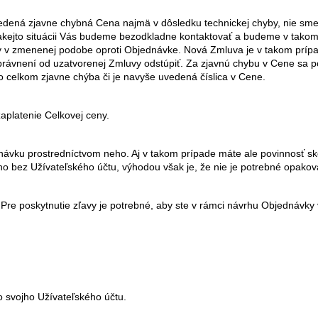
dená zjavne chybná Cena najmä v dôsledku technickej chyby, nie sme 
 takejto situácii Vás budeme bezodkladne kontaktovať a budeme v tako
 zmenenej podobe oproti Objednávke. Nová Zmluva je v takom prípade
 oprávnení od uzatvorenej Zmluvy odstúpiť. Za zjavnú chybu v Cene sa
o celkom zjavne chýba či je navyše uvedená číslica v Cene.
aplatenie Celkovej ceny.
návku prostredníctvom neho. Aj v takom prípade máte ale povinnosť sk
o bez Užívateľského účtu, výhodou však je, že nie je potrebné opakova
e poskytnutie zľavy je potrebné, aby ste v rámci návrhu Objednávky vyp
o svojho Užívateľského účtu.