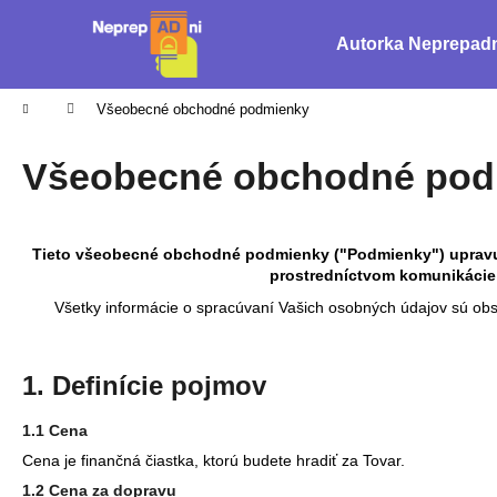
K
Prejsť
na
o
Autorka Neprepad
obsah
Späť
Späť
š
do
do
í
Domov
Všeobecné obchodné podmienky
obchodu
obchodu
k
Všeobecné obchodné pod
Tieto všeobecné obchodné podmienky ("Podmienky") upravujú
prostredníctvom komunikácie
Všetky informácie o spracúvaní Vašich osobných údajov sú obs
1. Definície pojmov
1.1 Cena
Cena je finančná čiastka, ktorú budete hradiť za Tovar.
1.2 Cena za dopravu