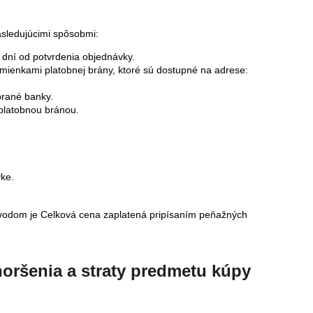
sledujúcimi spôsobmi:
 dní od potvrdenia objednávky.
dmienkami platobnej brány, ktoré sú dostupné na adrese:
brané banky.
 platobnou bránou.
ke.
evodom je Celková cena zaplatená pripísaním peňažných
oršenia a straty predmetu kúpy