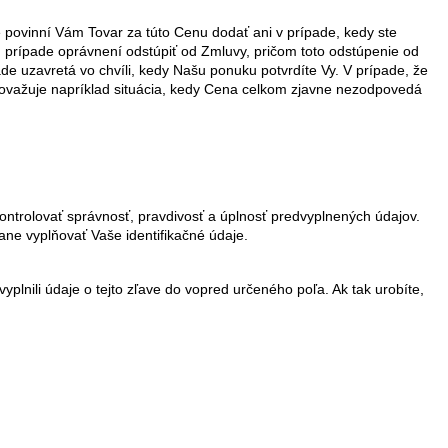
povinní Vám Tovar za túto Cenu dodať ani v prípade, kedy ste
m prípade oprávnení odstúpiť od Zmluvy, pričom toto odstúpenie od
 uzavretá vo chvíli, kedy Našu ponuku potvrdíte Vy. V prípade, že
 považuje napríklad situácia, kedy Cena celkom zjavne nezodpovedá
ontrolovať správnosť, pravdivosť a úplnosť predvyplnených údajov.
ne vyplňovať Vaše identifikačné údaje.
lnili údaje o tejto zľave do vopred určeného poľa. Ak tak urobíte,