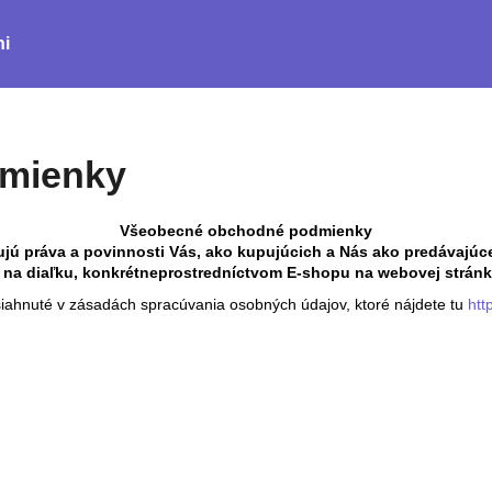
ni
Čo potrebujete nájsť?
mienky
HĽADAŤ
Všeobecné obchodné podmienky
 práva a povinnosti Vás, ako kupujúcich a Nás ako predávajúc
 na diaľku, konkrétneprostredníctvom E-shopu na webovej strán
iahnuté v zásadách spracúvania osobných údajov, ktoré nájdete tu
htt