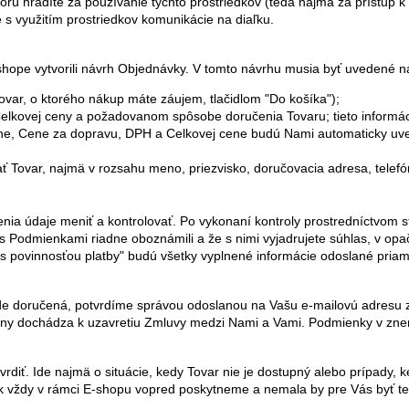
ktorú hradíte za používanie týchto prostriedkov (teda najmä za prístup 
s využitím prostriedkov komunikácie na diaľku.
shope vytvorili návrh Objednávky. V tomto návrhu musia byť uvedené n
ar, o ktorého nákup máte záujem, tlačidlom "Do košíka");
elkovej ceny a požadovanom spôsobe doručenia Tovaru; tieto informá
ene, Cene za dopravu, DPH a Celkovej cene budú Nami automaticky u
ť Tovar, najmä v rozsahu meno, priezvisko, doručovacia adresa, telefó
nia údaje meniť a kontrolovať. Po vykonaní kontroly prostredníctvom s
e sa s Podmienkami riadne oboznámili a že s nimi vyjadrujete súhlas, v
ka s povinnosťou platby" budú všetky vyplnené informácie odoslané pri
 doručená, potvrdíme správou odoslanou na Vašu e-mailovú adresu z
any dochádza k uzavretiu Zmluvy medzi Nami a Vami. Podmienky v znen
ť. Ide najmä o situácie, kedy Tovar nie je dostupný alebo prípady, ke
vždy v rámci E-shopu vopred poskytneme a nemala by pre Vás byť te