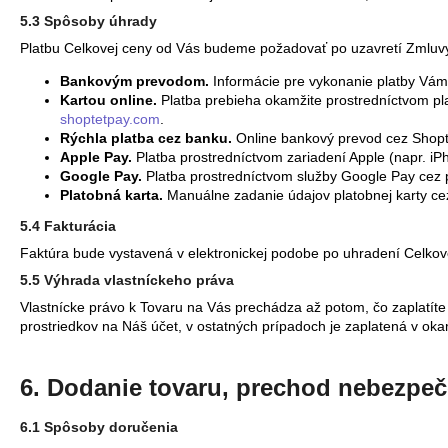
5.3 Spôsoby úhrady
Platbu Celkovej ceny od Vás budeme požadovať po uzavretí Zmluv
Bankovým prevodom.
Informácie pre vykonanie platby Vám 
Kartou online.
Platba prebieha okamžite prostredníctvom pla
shoptetpay.com
.
Rýchla platba cez banku.
Online bankový prevod cez Shopte
Apple Pay.
Platba prostredníctvom zariadení Apple (napr. iP
Google Pay.
Platba prostredníctvom služby Google Pay cez 
Platobná karta.
Manuálne zadanie údajov platobnej karty ce
5.4 Fakturácia
Faktúra bude vystavená v elektronickej podobe po uhradení Celko
5.5 Výhrada vlastníckeho práva
Vlastnícke právo k Tovaru na Vás prechádza až potom, čo zaplatí
prostriedkov na Náš účet, v ostatných prípadoch je zaplatená v oka
6. Dodanie tovaru, prechod nebezpeč
6.1 Spôsoby doručenia