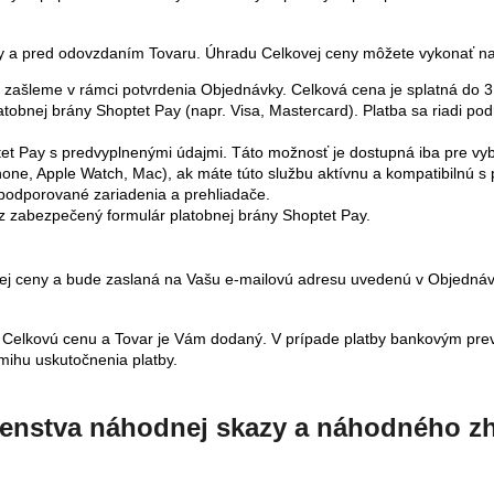
y a pred odovzdaním Tovaru. Úhradu Celkovej ceny môžete vykonať na
zašleme v rámci potvrdenia Objednávky. Celková cena je splatná do 3
tobnej brány Shoptet Pay (napr. Visa, Mastercard). Platba sa riadi po
t Pay s predvyplnenými údajmi. Táto možnosť je dostupná iba pre vy
hone, Apple Watch, Mac), ak máte túto službu aktívnu a kompatibilnú s
podporované zariadenia a prehliadače.
z zabezpečený formulár platobnej brány Shoptet Pay.
vej ceny a bude zaslaná na Vašu e-mailovú adresu uvedenú v Objednáv
te Celkovú cenu a Tovar je Vám dodaný. V prípade platby bankovým pr
mihu uskutočnenia platby.
enstva náhodnej skazy a náhodného zh