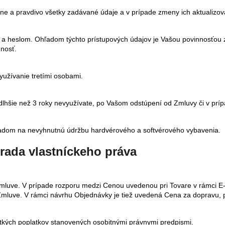
ávne a pravdivo všetky zadávané údaje a v prípade zmeny ich aktualizov
a heslom. Ohľadom týchto prístupových údajov je Vašou povinnosťou z
dnosť.
yužívanie tretími osobami.
dlhšie než 3 roky nevyužívate, po Vašom odstúpení od Zmluvy či v príp
hľadom na nevyhnutnú údržbu hardvérového a softvérového vybavenia.
rada vlastníckeho práva
Zmluve. V prípade rozporu medzi Cenou uvedenou pri Tovare v rámci 
Zmluve. V rámci návrhu Objednávky je tiež uvedená Cena za dopravu,
tkých poplatkov stanovených osobitnými právnymi predpismi.