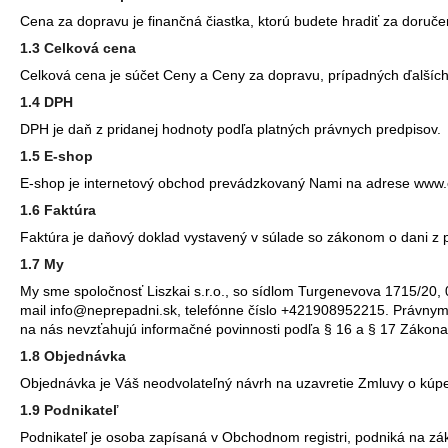
Cena za dopravu je finančná čiastka, ktorú budete hradiť za doruče
1.3 Celková cena
Celková cena je súčet Ceny a Ceny za dopravu, prípadných ďalších 
1.4 DPH
DPH je daň z pridanej hodnoty podľa platných právnych predpisov.
1.5 E-shop
E-shop je internetový obchod prevádzkovaný Nami na adrese www.
1.6 Faktúra
Faktúra je daňový doklad vystavený v súlade so zákonom o dani z 
1.7 My
My sme spoločnosť Liszkai s.r.o., so sídlom Turgenevova 1715/20,
mail info@neprepadni.sk, telefónne číslo +421908952215. Právnymi
na nás nevzťahujú informačné povinnosti podľa § 16 a § 17 Zákona 
1.8 Objednávka
Objednávka je Váš neodvolateľný návrh na uzavretie Zmluvy o kúp
1.9 Podnikateľ
Podnikateľ je osoba zapísaná v Obchodnom registri, podniká na zá