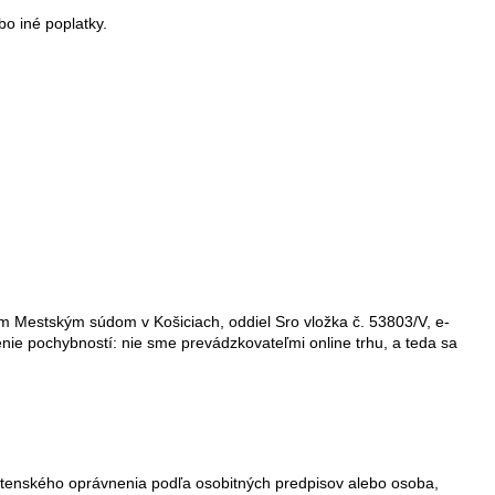
bo iné poplatky.
 Mestským súdom v Košiciach, oddiel Sro vložka č. 53803/V, e-
ie pochybností: nie sme prevádzkovateľmi online trhu, a teda sa
stenského oprávnenia podľa osobitných predpisov alebo osoba,